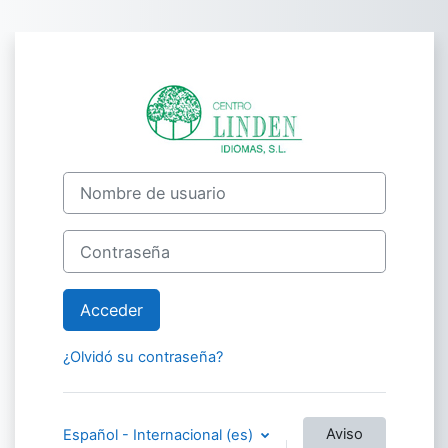
Salta al contenido principal
Entrar a Moodle
Nombre de usuario
Contraseña
Acceder
¿Olvidó su contraseña?
Aviso
Español - Internacional ‎(es)‎